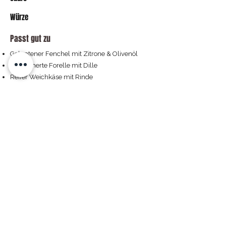
Würze
Passt gut zu
Gebratener Fenchel mit Zitrone & Olivenöl
Geräucherte Forelle mit Dille
Reifer Weichkäse mit Rinde
Pilzgerichte, z. B. Eierschwammerl auf Polenta
Kaufen
Weingut Taferner
Pfarrgasse 2, 2464 Göttlesbrunn, Österreich
+
43 2162 8465
weingut@tafi.at