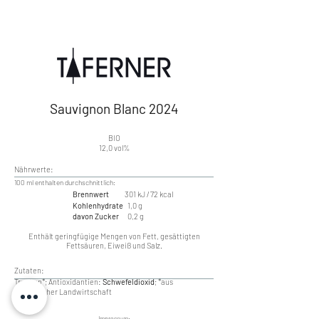
Sauvignon Blanc 2024
BIO
12,0 vol%
Nährwerte:
​100 ml enthalten durchschnittlich:
Brennwert
301 kJ / 72 kcal
Kohlenhydrate
1,0 g
davon Zucker
0,2 g
Enthält geringfügige Mengen von Fett, gesättigten
Fettsäuren, Eiweiß und Salz.
Zutaten:
Trauben*; Antioxidantien:
Schwefeldioxid
; *aus
ökologischer Landwirtschaft
Impressum: