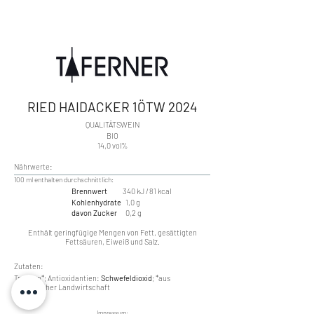
RIED HAIDACKER 1ÖTW 2024
​QUALITÄTSWEIN
BIO
14,0 vol%
Nährwerte:
​100 ml enthalten durchschnittlich:
Brennwert
340 kJ / 81 kcal
Kohlenhydrate
1,0 g
davon Zucker
0,2 g
Enthält geringfügige Mengen von Fett, gesättigten
Fettsäuren, Eiweiß und Salz.
Zutaten:
Trauben*; Antioxidantien:
Schwefeldioxid
; *aus
ökologischer Landwirtschaft
Impressum: