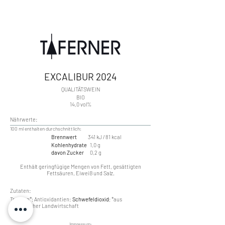
EXCALIBUR 2024
​QUALITÄTSWEIN
BIO
14,0 vol%
Nährwerte:
​100 ml enthalten durchschnittlich:
Brennwert
341 kJ / 81 kcal
Kohlenhydrate
1,0 g
davon Zucker
0,2 g
Enthält geringfügige Mengen von Fett, gesättigten
Fettsäuren, Eiweiß und Salz.
Zutaten:
Trauben*; Antioxidantien:
Schwefeldioxid
; *aus
ökologischer Landwirtschaft
Impressum: