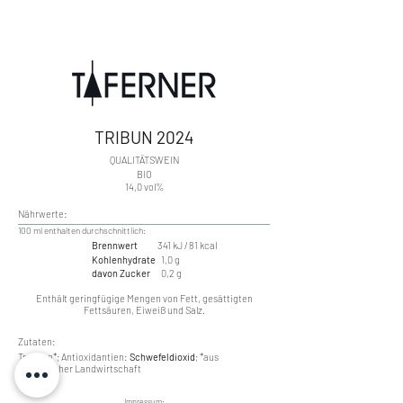
TRIBUN 2024
​QUALITÄTSWEIN
BIO
14,0 vol%
Nährwerte:
​100 ml enthalten durchschnittlich:
Brennwert
341 kJ / 81 kcal
Kohlenhydrate
1,0 g
davon Zucker
0,2 g
Enthält geringfügige Mengen von Fett, gesättigten
Fettsäuren, Eiweiß und Salz.
Zutaten:
Trauben*; Antioxidantien:
Schwefeldioxid
; *aus
ökologischer Landwirtschaft
Impressum: