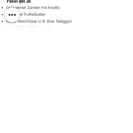
Passt gut zu
Gebratener Zander mit Risotto
Pasta mit Trüffelbutter
Reifer Weichkäse (z. B. Brie, Taleggio)
Herbstliche Kürbisgerichte
Kaufen
Weingut Taferner
Pfarrgasse 2, 2464 Göttlesbrunn, Österreich
+
43 2162 8465
weingut@tafi.at
AT-BIO-402
Impressum
Versand
Presse
Datenschutz
Kontakt
AGB