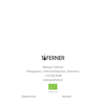
Weingut Taferner
Pfarrgasse 2, 2464 Göttlesbrunn, Österreich
+ 43 2162 8465
weingut@tafi.at
AT-BIO-402
Datenschutz
Versand